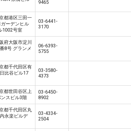
9465
3 東京都港区三田一
03-6441-
三田ガーデンヒル
3170
1002号室
3 大阪府大阪市淀川
06-6393-
番8号 グランメ
5755
6 東京都千代田区有
03-3580-
東宝日比谷ビル17
4373
1 東京都世田谷区上
03-6450-
ドバンスビル3階
8902
5 東京都千代田区丸
03-4334-
丸の内永楽ビルデ
2504