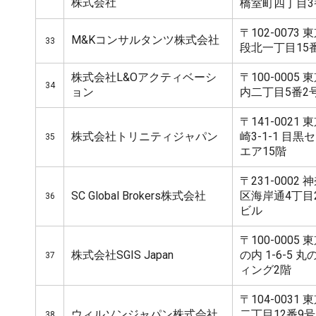
株式会社
橋室町四丁目3
〒102-007
M&Kコンサルタンツ株式会社
33
段北一丁目15
株式会社L&Oアクティベーシ
〒100-000
34
ョン
内二丁目5番2
〒141-002
株式会社トリニティジャパン
崎3-1-1 目
35
エア15階
〒231-000
SC Global Brokers株式会社
区海岸通4丁目2
36
ビル
〒100-000
株式会社SGIS Japan
の内 1-6-5
37
ィング2階
〒104-003
ウィルソンジャパン株式会社
二丁目12番9号
38