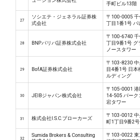
ューション株式会社
手町ビル13階
ソシエテ・ジェネラル証券株
〒100-0005
27
式会社
丁目1番1号 
〒100-674
BNPパリバ証券株式会社
丁目9番1号 
28
ノースタワー
〒103-823
BofA証券株式会社
目4番1号 日
29
ルディング
〒105-0001
JEIBジャパン株式会社
14-505 バ
30
宕タワー
〒103-001
株式会社I.S.C.ブローカーズ
31
町1丁目9番2号
〒103-002
Sumida Brokers & Consulting
32