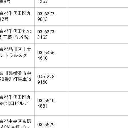
番9号
1257
3 東京都千代田区九
03-6272-
番2号
9813
5 東京都千代田丸の
03-6273-
号 三菱ビル9階
3165
1 東京都品川区上大
03-6456-
黒セントラルスク
4610
2 神奈川県横浜市中
045-228-
0番2 YT馬車道
9160
5 東京都千代田区丸
03-5510-
 丸の内北口ビルデ
4881
1 東京都中央区京橋
03-5579-
 ACN 京橋ビル