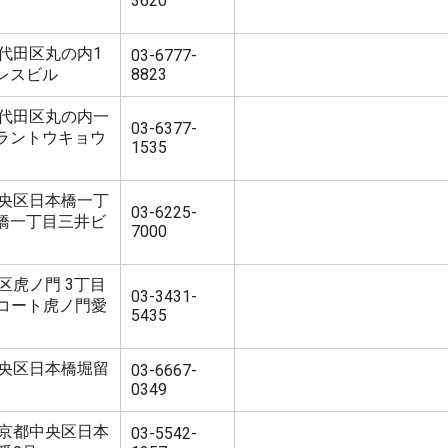
3620
 千代田区丸の内1
03-6777-
パレスビル
8823
0 千代田区丸の内一
03-6377-
グラントウキョウ
1535
0 中央区日本橋一丁
03-6225-
本橋一丁目三井ビ
7000
 港区虎ノ門 3丁目
03-3431-
ークコート虎ノ門愛
5435
2 中央区日本橋堀留
03-6667-
0349
2 東京都中央区日本
03-5542-